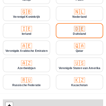
🇬🇧
🇳🇱
Verenigd Koninkrijk
Nederland
🇮🇪
🇩🇪
Ierland
Duitsland
🇦🇪
🇶🇦
Verenigde Arabische Emiraten
Qatar
🇦🇿
🇺🇸
Azerbeidzjan
Verenigde Staten van Amerika
🇷🇺
🇰🇿
Russische Federatie
Kazachstan
+