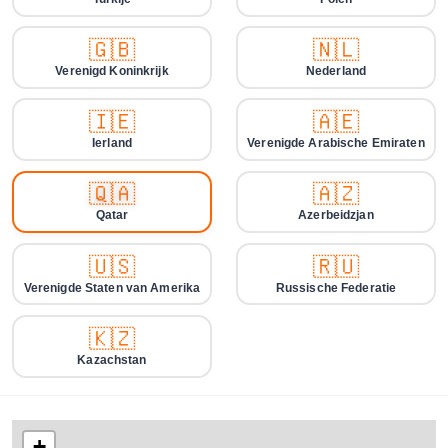
🇬🇧
🇳🇱
Verenigd Koninkrijk
Nederland
🇮🇪
🇦🇪
Ierland
Verenigde Arabische Emiraten
🇶🇦
🇦🇿
Qatar
Azerbeidzjan
🇺🇸
🇷🇺
Verenigde Staten van Amerika
Russische Federatie
🇰🇿
Kazachstan
+