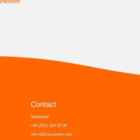
 antwoord
Contact
Nederland
+90 (501) 319 20 99
n
info-nl@sascentre.com