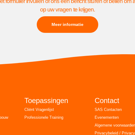
et formulier invullen of ons een bericht sturen of bellen om
op uw vragen te krijgen.
Meer informatie
Toepassingen
Contact
Cliënt Vragenlijst
SAS Contacten
rbouw
Professionele Training
Evenementen
Algemene voorwaarde
Privacybeleid / Privacy