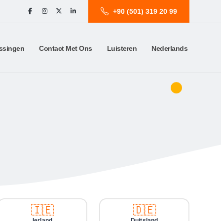
+90 (501) 319 20 99
ssingen
Contact Met Ons
Luisteren
Nederlands
🇮🇪
🇩🇪
Ierland
Duitsland