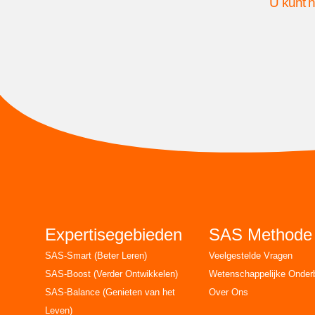
U kunt h
Expertisegebieden
SAS Methode
SAS-Smart (Beter Leren)
Veelgestelde Vragen
SAS-Boost (Verder Ontwikkelen)
Wetenschappelijke Onde
SAS-Balance (Genieten van het
Over Ons
Leven)