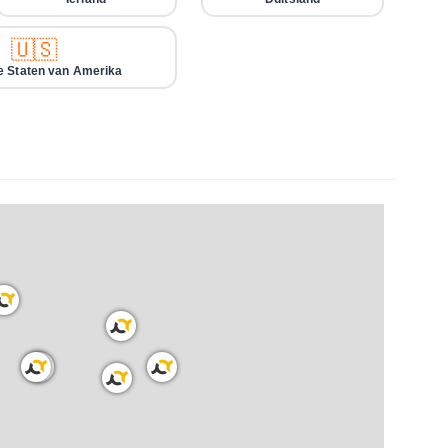
🇺🇸
e Staten van Amerika