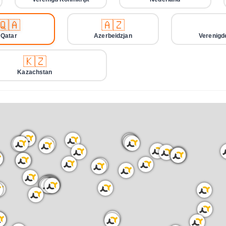
🇶🇦
🇦🇿
Qatar
Azerbeidzjan
Verenigd
🇰🇿
Kazachstan