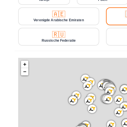
🇦🇪
Verenigde Arabische Emiraten
🇷🇺
Russische Federatie
+
−