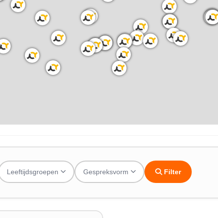
Leeftijdsgroepen
Gespreksvorm
Filter