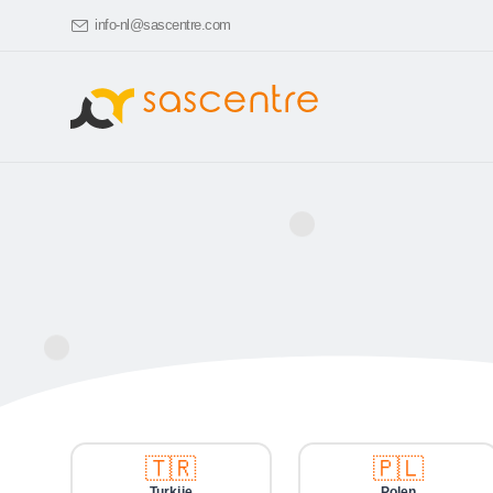
info-nl@sascentre.com
🇹🇷
🇵🇱
Turkije
Polen