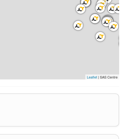
Leaflet
| SAS Centre