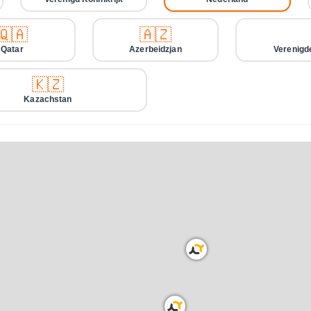
🇶🇦
🇦🇿
Qatar
Azerbeidzjan
Verenigd
🇰🇿
Kazachstan