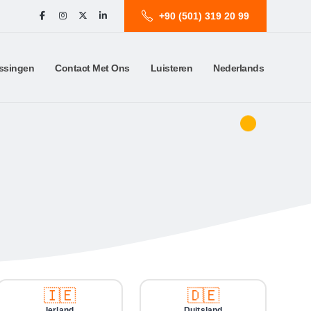
+90 (501) 319 20 99
ssingen
Contact Met Ons
Luisteren
Nederlands
🇮🇪
🇩🇪
Ierland
Duitsland