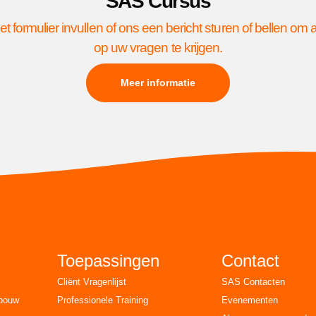
SAS Cursus
et formulier invullen of ons een bericht sturen of bellen om
op uw vragen te krijgen.
Meer informatie
Toepassingen
Contact
Cliënt Vragenlijst
SAS Contacten
rbouw
Professionele Training
Evenementen