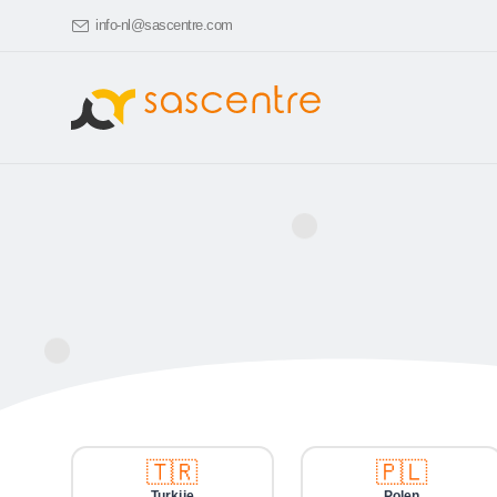
info-nl@sascentre.com
🇹🇷
🇵🇱
Turkije
Polen