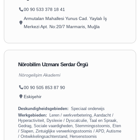
00 90 533 378 18 41
Armutalan Mahallesi Yunus Cad. Yaylalı İş
Merkezi Apt. No:20/7 Marmaris, Muğla
Nörobilim Uzmanı Serdar Örgü
Nörogelişim Akademi
00 90 505 853 87 90
Eskişehir
Deskundigheidsgebieden:
Speciaal onderwijs
Werkgebieden:
Leren / werkverbetering, Aandacht /
Hyperactiviteit, Dyslexie / Dyscalculie, Taal en Spraak,
Gedrag, Sociale vaardigheden, Stemmingsstoornis, Eten
/ Slapen, Zintuiglijke verwerkingsstoornis / APD, Autisme
/ Ontwikkelingsachterstand, Hersenstoornis