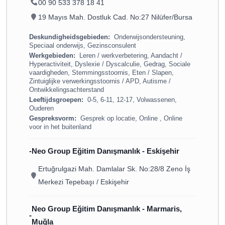
00 90 533 378 18 41
19 Mayıs Mah. Dostluk Cad. No:27 Nilüfer/Bursa
Deskundigheidsgebieden:
Onderwijsondersteuning,
Speciaal onderwijs, Gezinsconsulent
Werkgebieden:
Leren / werkverbetering, Aandacht /
Hyperactiviteit, Dyslexie / Dyscalculie, Gedrag, Sociale
vaardigheden, Stemmingsstoornis, Eten / Slapen,
Zintuiglijke verwerkingsstoornis / APD, Autisme /
Ontwikkelingsachterstand
Leeftijdsgroepen:
0-5, 6-11, 12-17, Volwassenen,
Ouderen
Gespreksvorm:
Gesprek op locatie, Online , Online
voor in het buitenland
Neo Group Eğitim Danışmanlık - Eskişehir
Ertuğrulgazi Mah. Damlalar Sk. No:28/8 Zeno İş
Merkezi Tepebaşı / Eskişehir
Neo Group Eğitim Danışmanlık - Marmaris,
Muğla