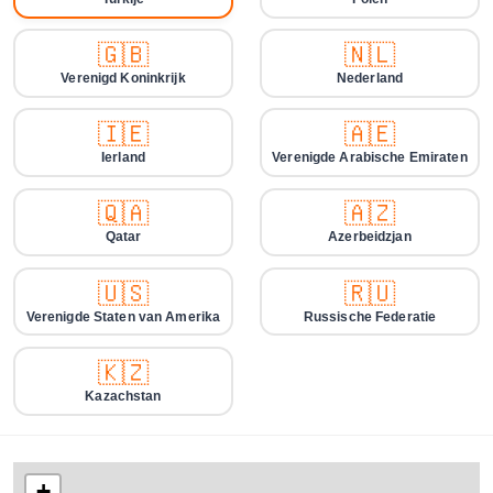
🇬🇧
🇳🇱
Verenigd Koninkrijk
Nederland
🇮🇪
🇦🇪
Ierland
Verenigde Arabische Emiraten
🇶🇦
🇦🇿
Qatar
Azerbeidzjan
🇺🇸
🇷🇺
Verenigde Staten van Amerika
Russische Federatie
🇰🇿
Kazachstan
+